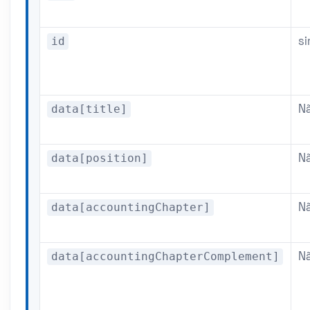
id
s
data[title]
N
data[position]
N
data[accountingChapter]
N
data[accountingChapterComplement]
N