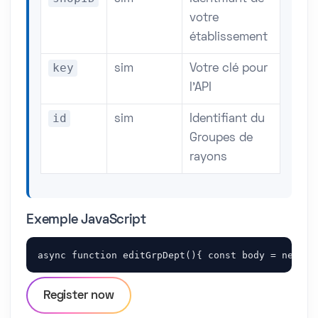
votre
établissement
key
sim
Votre clé pour
l'API
id
sim
Identifiant du
Groupes de
rayons
Exemple JavaScript
async function editGrpDept(){ const body = new UR
Register now