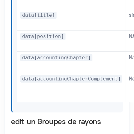
data[title]
s
data[position]
N
data[accountingChapter]
N
data[accountingChapterComplement]
N
edit un Groupes de rayons