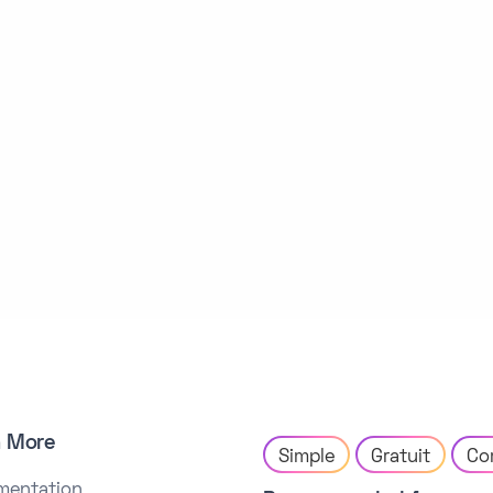
n More
Simple
Gratuit
Co
mentation