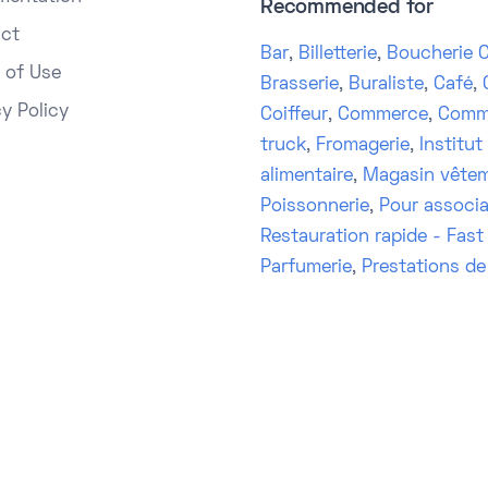
Recommended for
ct
Bar
,
Billetterie
,
Boucherie C
 of Use
Brasserie
,
Buraliste
,
Café
,
cy Policy
Coiffeur
,
Commerce
,
Comm
truck
,
Fromagerie
,
Institut
alimentaire
,
Magasin vête
Poissonnerie
,
Pour associa
Restauration rapide - Fast
Parfumerie
,
Prestations de