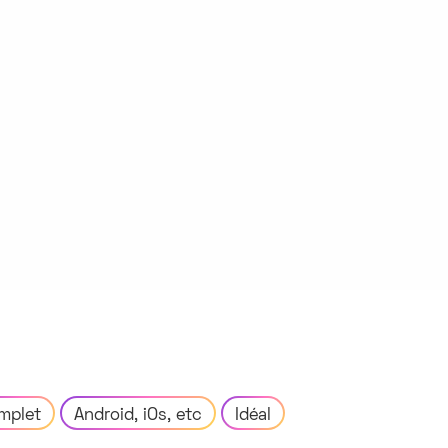
mplet
Android, iOs, etc
Idéal