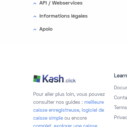
API / Webservices
Informations légales
Apoio
Lear
Docu
Pour aller plus loin, vous pouvez
Conta
consulter nos guides :
meilleure
Terms
caisse enregistreuse
,
logiciel de
Priva
caisse simple
ou encore
complet
,
explorer une caisse