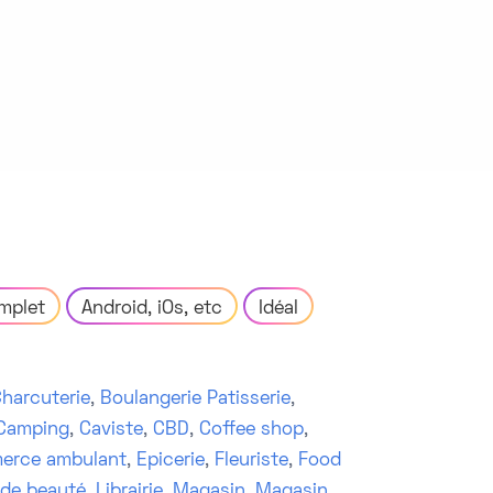
mplet
Android, iOs, etc
Idéal
harcuterie
,
Boulangerie Patisserie
,
Camping
,
Caviste
,
CBD
,
Coffee shop
,
erce ambulant
,
Epicerie
,
Fleuriste
,
Food
 de beauté
,
Librairie
,
Magasin
,
Magasin