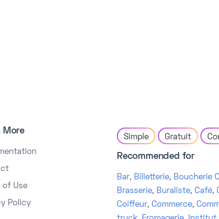
n More
Simple
Gratuit
Co
mentation
Recommended for
ct
Bar
,
Billetterie
,
Boucherie C
 of Use
Brasserie
,
Buraliste
,
Café
,
cy Policy
Coiffeur
,
Commerce
,
Comm
truck
,
Fromagerie
,
Institut