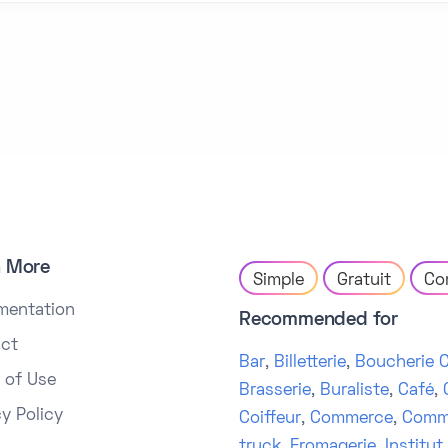
n More
Simple
Gratuit
Co
mentation
Recommended for
ct
Bar
,
Billetterie
,
Boucherie C
 of Use
Brasserie
,
Buraliste
,
Café
,
cy Policy
Coiffeur
,
Commerce
,
Comm
truck
,
Fromagerie
,
Institut