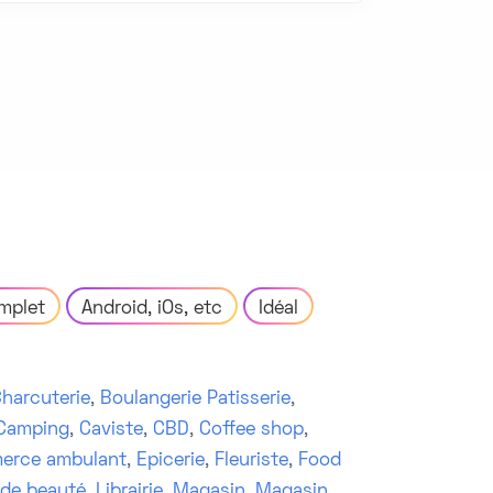
mplet
Android, iOs, etc
Idéal
harcuterie
,
Boulangerie Patisserie
,
Camping
,
Caviste
,
CBD
,
Coffee shop
,
erce ambulant
,
Epicerie
,
Fleuriste
,
Food
 de beauté
,
Librairie
,
Magasin
,
Magasin