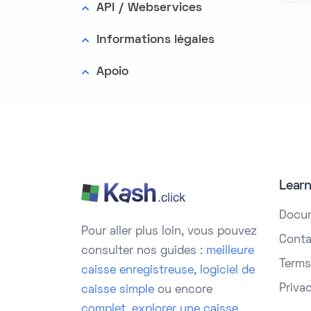
API / Webservices
Informations légales
Apoio
Lear
Docu
Pour aller plus loin, vous pouvez
Conta
consulter nos guides :
meilleure
Terms
caisse enregistreuse
,
logiciel de
Priva
caisse simple
ou encore
complet
,
explorer une caisse