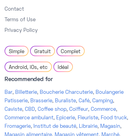
Contact
Terms of Use
Privacy Policy
Simple
Gratuit
Complet
Android, iOs, etc
Idéal
Recommended for
Bar
,
Billetterie
,
Boucherie Charcuterie
,
Boulangerie
Patisserie
,
Brasserie
,
Buraliste
,
Café
,
Camping
,
Caviste
,
CBD
,
Coffee shop
,
Coiffeur
,
Commerce
,
Commerce ambulant
,
Epicerie
,
Fleuriste
,
Food truck
,
Fromagerie
,
Institut de beauté
,
Librairie
,
Magasin
,
Magasin alimentaire
,
Magasin vêtement
,
Marché
,