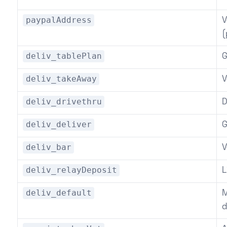
paypalAddress
V
(
deliv_tablePlan
G
deliv_takeAway
V
deliv_drivethru
D
deliv_deliver
G
deliv_bar
V
deliv_relayDeposit
L
deliv_default
M
d