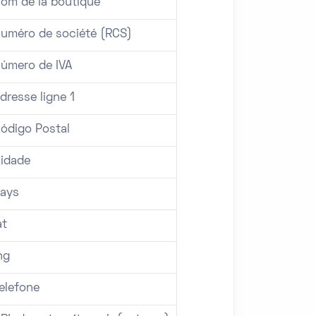
om de la boutique
uméro de société (RCS)
úmero de IVA
dresse ligne 1
ódigo Postal
idade
ays
at
ng
elefone