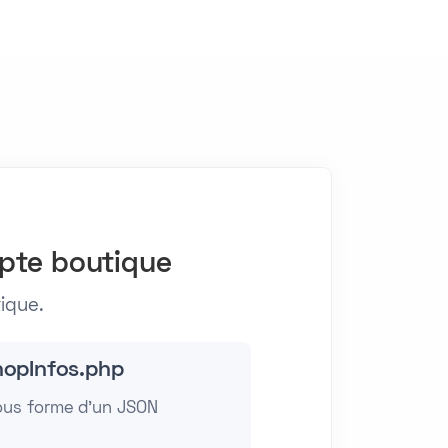
mpte boutique
ique.
hopInfos.php
ous forme d'un JSON