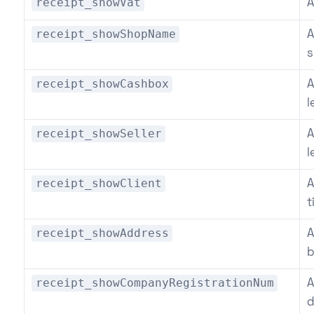
receipt_showVat
A
receipt_showShopName
A
s
receipt_showCashbox
A
l
receipt_showSeller
A
l
receipt_showClient
A
t
receipt_showAddress
A
b
receipt_showCompanyRegistrationNum
A
d