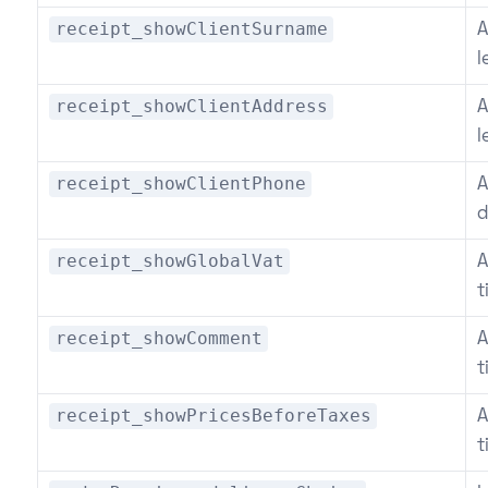
receipt_showClientSurname
A
l
receipt_showClientAddress
A
l
receipt_showClientPhone
A
d
receipt_showGlobalVat
A
t
receipt_showComment
A
t
receipt_showPricesBeforeTaxes
A
t