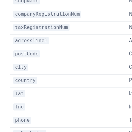
shopName
N
companyRegistrationNum
N
taxRegistrationNum
N
adressline1
A
postCode
C
city
C
country
P
lat
l
lng
l
phone
T