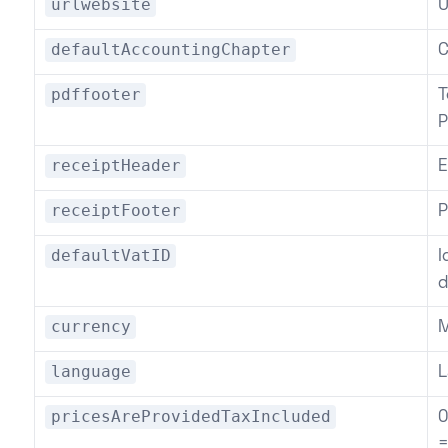
urlwebsite
U
defaultAccountingChapter
C
pdffooter
T
P
receiptHeader
E
receiptFooter
P
defaultVatID
I
d
currency
language
L
pricesAreProvidedTaxIncluded
0
=