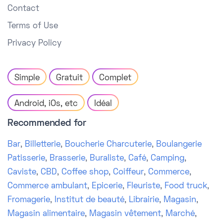
Contact
Terms of Use
Privacy Policy
Simple
Gratuit
Complet
Android, iOs, etc
Idéal
Recommended for
Bar
,
Billetterie
,
Boucherie Charcuterie
,
Boulangerie
Patisserie
,
Brasserie
,
Buraliste
,
Café
,
Camping
,
Caviste
,
CBD
,
Coffee shop
,
Coiffeur
,
Commerce
,
Commerce ambulant
,
Epicerie
,
Fleuriste
,
Food truck
,
Fromagerie
,
Institut de beauté
,
Librairie
,
Magasin
,
Magasin alimentaire
,
Magasin vêtement
,
Marché
,