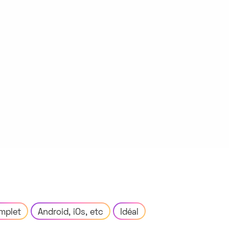
mplet
Android, iOs, etc
Idéal