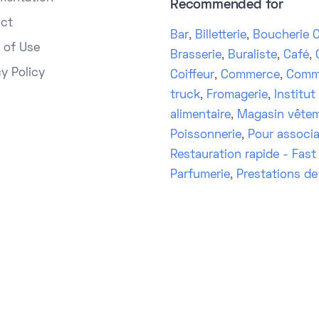
Recommended for
ct
Bar
,
Billetterie
,
Boucherie C
 of Use
Brasserie
,
Buraliste
,
Café
,
cy Policy
Coiffeur
,
Commerce
,
Comm
truck
,
Fromagerie
,
Institut
alimentaire
,
Magasin vête
Poissonnerie
,
Pour associa
Restauration rapide - Fast
Parfumerie
,
Prestations de